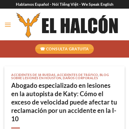
Ir
Hablamos Español - Nói Tiếng Việt - We Speak English
al
contenido
☎ CONSULTA GRATUITA
ACCIDENTES DE 18 RUEDAS
,
ACCIDENTES DE TRÁFICO
,
BLOG
SOBRE LESIONES EN HOUSTON
,
DAÑOS CORPORALES
Abogado especializado en lesiones
en la autopista de Katy: Cómo el
exceso de velocidad puede afectar tu
reclamación por un accidente en la I-
10