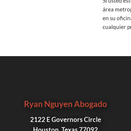
Si usted es
área metrop
en su ofici
cualquier p
Ryan Nguyen Abogado
2122 E Governors Circle
Houston, Texas 77092