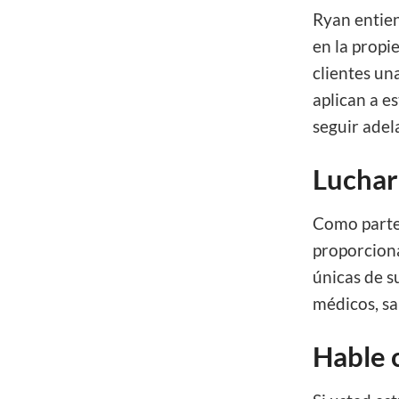
Ryan entien
en la propi
clientes un
aplican a e
seguir adel
Luchar
Como parte 
proporciona
únicas de s
médicos, sal
Hable 