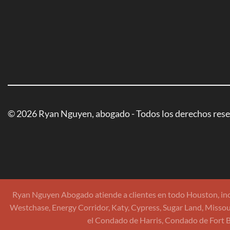
© 2026 Ryan Nguyen, abogado - Todos los derechos res
Ryan Nguyen Abogado atiende a clientes en todo Houston, incl
Westchase, Energy Corridor, Katy, Cypress, Sugar Land, Missour
el Condado de Harris, Condado de Fort 