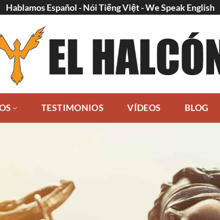
Hablamos Español - Nói Tiếng Việt - We Speak English
IOS
TESTIMONIOS
VÍDEOS
BLOG