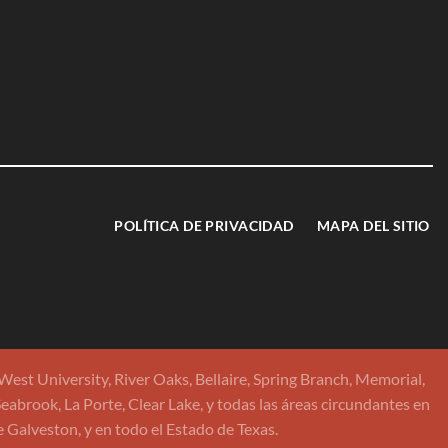
POLÍTICA DE PRIVACIDAD
MAPA DEL SITIO
st University, River Oaks, Bellaire, Spring Branch, Memorial,
abrook, La Porte, Clear Lake, y todas las áreas circundantes en
alveston, y en todo el Estado de Texas.