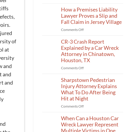
over
How
iffs
Long
How a Premises Liability
Do
Lawyer Proves a Slip and
efects,
I
Fall Claim in Jersey Village
oirs.
Have
on
Comments Off
To
njured
How
File
sity of
a
CR-3 Crash Report
a
Premises
Explained by a Car Wreck
Claim?
ol at
Liability
Attorney in Chinatown,
A
versity
Lawyer
Katy
Houston, TX
Proves
Personal
aw and
on
Comments Off
a
Injury
CR-
rt and
Slip
Lawyer
3
Sharpstown Pedestrian
and
Talks
rt and
Crash
Injury Attorney Explains
Fall
Deadlines
ice
Report
Claim
What To Do After Being
Explained
in
Hit at Night
ly
by
Jersey
on
Comments Off
a
Village
Sharpstown
Car
Pedestrian
When Can a Houston Car
Wreck
Injury
und
Wreck Lawyer Represent
Attorney
Attorney
in
Multiple Victims in One