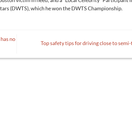
uston victim in need; and a "Local Celebrity" Participant i
 Stars (DWTS), which he won the DWTS Championship.
 has no
Top safety tips for driving close to semi