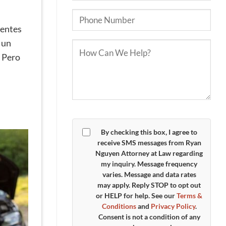
dentes
 un
. Pero
By checking this box, I agree to
receive SMS messages from Ryan
Nguyen Attorney at Law regarding
my inquiry. Message frequency
varies. Message and data rates
may apply. Reply
STOP
to opt out
or
HELP
for help. See our
Terms &
Conditions
and
Privacy Policy
.
Consent is not a condition of any