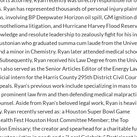
torts attorney, Ryan recently was directly responsible for 
s. Ryan has represented thousands of personal injury plaint
xas, involving BP Deepwater Horizon oil spill, GM ignition d
esothelioma litigation, and Hurricane Harvey Flood Reserv
owledge and resolute leadership to zealously fight for his i
Houstonian who graduated summa cum laude from the Univer
nd a minor in Chemistry. Ryan later attended medical scho
 Subsequently, Ryan received his Law Degree from the Uni
also served as the Senior Articles Editor of the Energy L
icial intern for the Harris County 295th District Civil Cou
ppeals. Ryan's previous work include specializing in mass to
 a prominent law firm and then defending medical malpract
unsel. Aside from Ryan's beloved legal work, Ryan is heavi
. Ryan recently served as: a Houston Super Bowl Game
alth Fest Houston Host Committee Member; the Top
on Emissary; the creator and spearhead for a charitable f