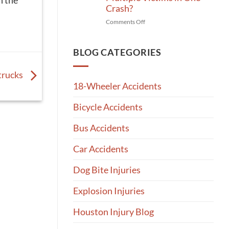
n the
Explains
Chinatown,
Crash?
What
Houston,
on
Comments Off
To
TX
When
Do
Can
After
a
BLOG CATEGORIES
Being
Houston
Hit
Car
at
-trucks
Wreck
Night
18-Wheeler Accidents
Lawyer
Represent
Bicycle Accidents
Multiple
Victims
Bus Accidents
in
One
Car Accidents
Crash?
Dog Bite Injuries
Explosion Injuries
Houston Injury Blog