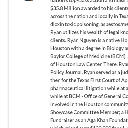
nation's top-class action and mass 
$35.8 Million awarded to his client
across the nation and locally in Te
dioxin toxic poisoning, asbestos/m
Ryan utilizes his wealth of legal kn
clients. Ryan Nguyen is a native 
Houston with a degree in Biology a
Baylor College of Medicine (BCM).
of Houston Law Center. There, Ryan 
Policy Journal. Ryan served as a jud
then for the Texas First Court of A
pharmaceutical litigation while at
while at BCM - Office of General Co
involved in the Houston community
Showcase Committee Member; a He
Fundraiser as an Aga Khan Foundati