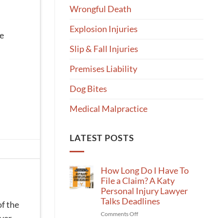
Wrongful Death
Explosion Injuries
ue
Slip & Fall Injuries
Premises Liability
Dog Bites
Medical Malpractice
LATEST POSTS
How Long Do I Have To
File a Claim? A Katy
Personal Injury Lawyer
Talks Deadlines
of the
on
Comments Off