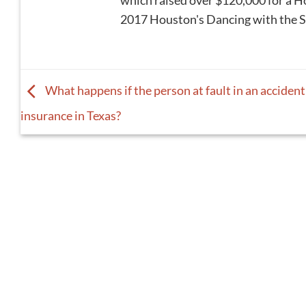
which raised over $120,000 for a Ho
2017 Houston's Dancing with the
What happens if the person at fault in an accident
insurance in Texas?