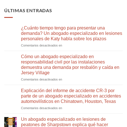
ÚLTIMAS ENTRADAS
¿Cuánto tiempo tengo para presentar una
demanda? Un abogado especializado en lesiones
personales de Katy habla sobre los plazos
¿Cuánto
Comentarios desactivados en
tiempo
tengo
Cómo un abogado especializado en
para
responsabilidad civil por las instalaciones
presentar
demuestra una demanda por resbalón y caída en
una
Jersey Village
demanda?
Un
Cómo
Comentarios desactivados en
abogado
un
especializado
abogado
Explicación del informe de accidente CR-3 por
en
especializado
parte de un abogado especializado en accidentes
lesiones
en
automovilísticos en Chinatown, Houston, Texas
personales
responsabilidad
de
Explicación
Comentarios desactivados en
civil
Katy
del
de
habla
informe
propietarios
Un abogado especializado en lesiones de
sobre
de
demuestra
peatones de Sharpstown explica qué hacer