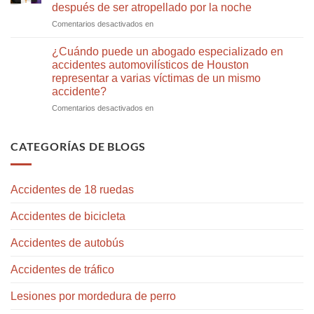
los
accidente
una
después de ser atropellado por la noche
plazos
CR-
demanda
Un
Comentarios desactivados en
3
por
abogado
por
resbalón
especializado
parte
y
¿Cuándo puede un abogado especializado en
en
de
caída
accidentes automovilísticos de Houston
lesiones
un
en
representar a varias víctimas de un mismo
de
abogado
Jersey
accidente?
peatones
especializado
Village
de
en
¿Cuándo
Comentarios desactivados en
Sharpstown
accidentes
puede
explica
automovilísticos
un
qué
en
abogado
CATEGORÍAS DE BLOGS
hacer
Chinatown,
especializado
después
Houston,
en
de
Texas
accidentes
Accidentes de 18 ruedas
ser
automovilísticos
atropellado
de
por
Accidentes de bicicleta
Houston
la
representar
noche
a
Accidentes de autobús
varias
víctimas
Accidentes de tráfico
de
un
Lesiones por mordedura de perro
mismo
accidente?