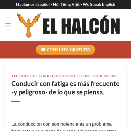
Ir
Hablamos Español - Nói Tiếng Việt - We Speak English
al
contenido
☎ CONSULTA GRATUITA
ACCIDENTES DE TRÁFICO
,
BLOG SOBRE LESIONES EN HOUSTON
Conducir con fatiga es más frecuente
-y peligroso- de lo que se piensa.
La conducción con somnolencia es un problema