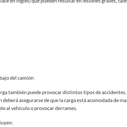
lace en inglés) que pueden resultar en lesiones graves, tale
bajo del camión
arga también puede provocar distintos tipos de accidentes
ión deberá asegurarse de que la carga está acomodada de m
ble al vehículo o provocar derrames.
luyen: