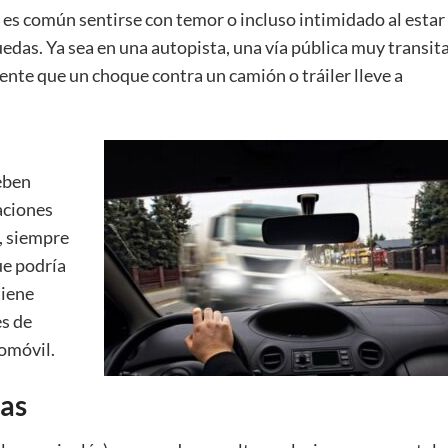
, es común sentirse con temor o incluso intimidado al estar
ruedas. Ya sea en una autopista, una vía pública muy transit
uente que un choque contra un camión o tráiler lleve a
eben
aciones
, siempre
ue podría
tiene
s de
tomóvil.
ias