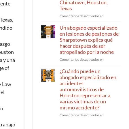
Chinatown, Houston,
mente
demuestra
Texas
una
demanda
Explicación
Comentarios desactivados en
Texas,
por
del
resbalón
informe
Un abogado especializado
endido
y
de
en lesiones de peatones de
caída
accidente
Sharpstown explica qué
en
CR-
razgo
hacer después de ser
Jersey
3
atropellado por la noche
Houston
Village
por
Un
a y una
Comentarios desactivados en
parte
abogado
de
ge of
especializado
¿Cuándo puede un
un
en
abogado
abogado especializado en
lesiones
especializado
accidentes
gy Law
de
en
automovilísticos de
del
peatones
accidentes
Houston representar a
de
automovilísticos
varias víctimas de un
Sharpstown
en
mismo accidente?
do
explica
Chinatown,
qué
Houston,
¿Cuándo
Comentarios desactivados en
hacer
Texas
puede
trabajo
después
un