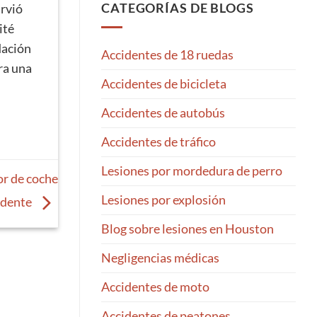
de
abogado
CATEGORÍAS DE BLOGS
irvió
ser
especializado
ité
atropellado
en
por
accidentes
dación
Accidentes de 18 ruedas
la
automovilísticos
ra una
noche
de
Accidentes de bicicleta
Houston
representar
Accidentes de autobús
a
varias
Accidentes de tráfico
víctimas
de
un
Lesiones por mordedura de perro
or de coche
mismo
accidente?
Lesiones por explosión
idente
Blog sobre lesiones en Houston
Negligencias médicas
Accidentes de moto
Accidentes de peatones