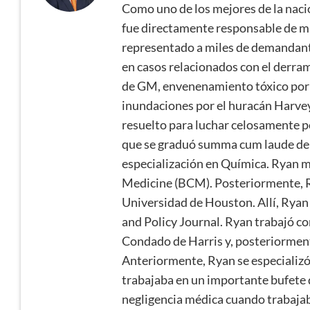
Como uno de los mejores de la naci
fue directamente responsable de má
representado a miles de demandante
en casos relacionados con el derr
de GM, envenenamiento tóxico por d
inundaciones por el huracán Harvey.
resuelto para luchar celosamente p
que se graduó summa cum laude de l
especialización en Química. Ryan má
Medicine (BCM). Posteriormente, Ry
Universidad de Houston. Allí, Ryan
and Policy Journal. Ryan trabajó com
Condado de Harris y, posteriorment
Anteriormente, Ryan se especializó 
trabajaba en un importante bufete 
negligencia médica cuando trabajab