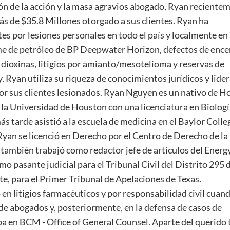
ón de la acción y la masa agravios abogado, Ryan reciente
s de $35.8 Millones otorgado a sus clientes. Ryan ha
s por lesiones personales en todo el país y localmente en 
ame de petróleo de BP Deepwater Horizon, defectos de enc
ioxinas, litigios por amianto/mesotelioma y reservas de
 Ryan utiliza su riqueza de conocimientos jurídicos y lide
or sus clientes lesionados. Ryan Nguyen es un nativo de 
a Universidad de Houston con una licenciatura en Biologí
s tarde asistió a la escuela de medicina en el Baylor Colle
an se licenció en Derecho por el Centro de Derecho de la
 también trabajó como redactor jefe de artículos del Ener
o pasante judicial para el Tribunal Civil del Distrito 295 
e, para el Primer Tribunal de Apelaciones de Texas.
en litigios farmacéuticos y por responsabilidad civil cuan
de abogados y, posteriormente, en la defensa de casos de
a en BCM - Office of General Counsel. Aparte del querido 