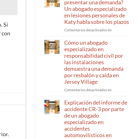
presentar una demanda?
Un abogado especializado
en lesiones personales de
Katy habla sobre los plazos
. Si
¿Cuánto
Comentarios desactivados en
r con
tiempo
tengo
Cómo un abogado
para
especializado en
presentar
responsabilidad civil por
una
las instalaciones
demanda?
demuestra una demanda
Un
por resbalón y caída en
abogado
Jersey Village
especializado
en
Cómo
Comentarios desactivados en
lesiones
un
personales
abogado
Explicación del informe de
de
especializado
accidente CR-3 por parte
Katy
en
de un abogado
habla
responsabilidad
especializado en
sobre
civil
accidentes
los
de
ior.
automovilísticos en
plazos
propietarios